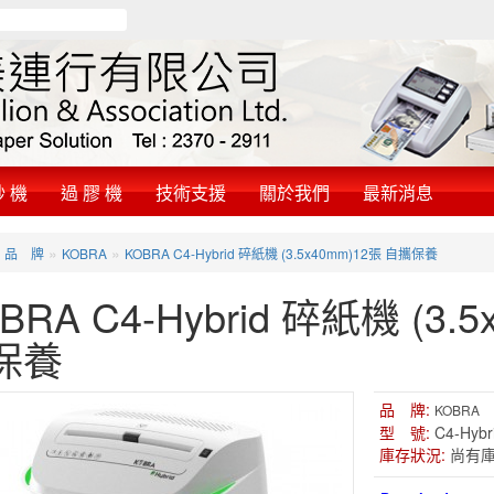
鈔 機
過 膠 機
技術支援
關於我們
最新消息
»
»
»
品 牌
KOBRA
KOBRA C4-Hybrid 碎紙機 (3.5x40mm)12張 自攜保養
BRA C4-Hybrid 碎紙機 (3.
保養
品 牌:
KOBRA
型 號:
C4-Hybr
庫存狀況:
尚有