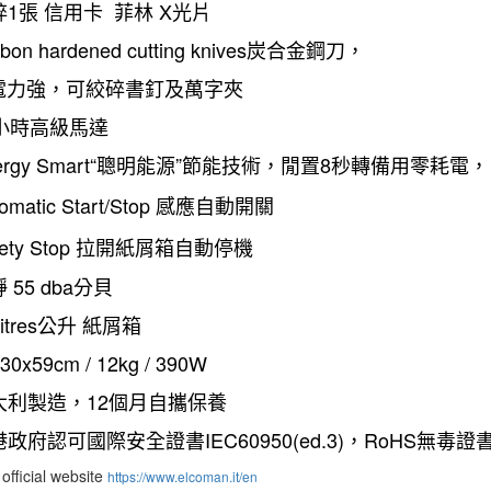
可碎1張 信用卡 菲林 X光片
rbon hardened cutting knives炭合金鋼刀，
力強，可絞碎書釘及萬字夾
24小時高級馬達
Energy Smart“聰明能源”節能技術，閒置8秒轉備用零耗電，
tomatic Start/Stop 感應自動開關
afety Stop 拉開紙屑箱自動停機
靜 55 dba分貝
 litres公升 紙屑箱
x30x59cm / 12kg / 390W
意大利製造，12個月自攜保養
港政府認可國際安全證書IEC60950(ed.3)，RoHS無毒證
official website
https://www.elcoman.it/en