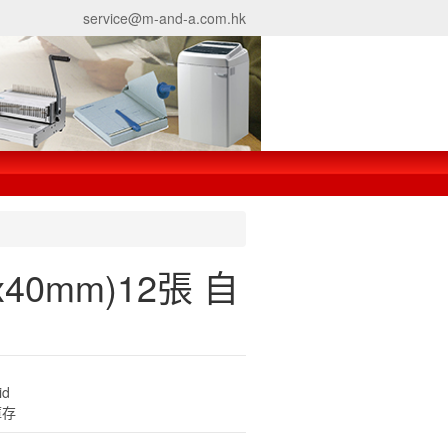
service@m-and-a.com.hk
5x40mm)12張 自
id
庫存