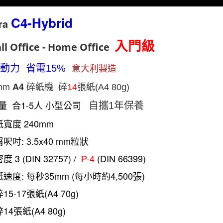
C4-Hybrid
ra
入門級
ll Office - Home Office
動力 省電15%
意大利製造
mm
碎紙機
A4
碎
14
張紙
(A4 80g)
量 合1-5人 小型公司
自攜1年保養
紙寬度 240mm
屑呎吋: 3.5x40 mm粒狀
度 3 (DIN 32757) /
P-4
(DIN 66399)
紙速度: 每秒35mm (每小時約4,500張)
碎15-17張紙(A4 70g)
碎14張紙(A4 80g)