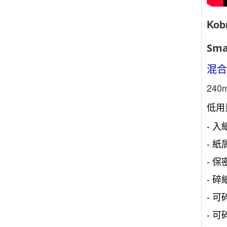
Kob
Sma
混合
240
低用
- 入
- 紙
- 保密
- 碎
- 可
- 可