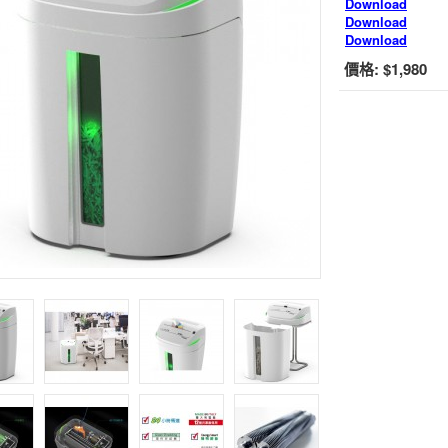
Download
Download
Download
價格:
$1,980