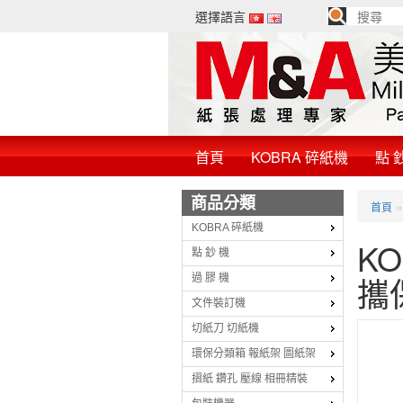
選擇語言
首頁
KOBRA 碎紙機
點 
商品分類
首頁
KOBRA 碎紙機
KO
點 鈔 機
攜
過 膠 機
文件裝訂機
切紙刀 切紙機
環保分類箱 報紙架 圖紙架
摺紙 鑽孔 壓線 相冊精裝