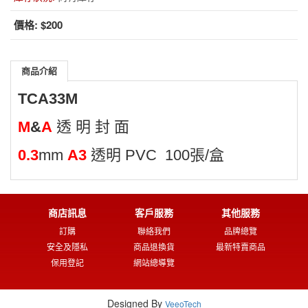
價格:
$200
商品介紹
TCA33M
M
&
A
透 明 封 面
0.3
mm
A3
透明 PVC 100張/盒
商店訊息
客戶服務
其他服務
訂購
聯絡我們
品牌總覽
安全及隱私
商品退換貨
最新特賣商品
保用登記
網站總導覽
Designed By
VeeoTech