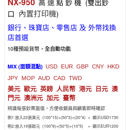
NX-950
點 鈔 機 (雙出鈔
高 速
口
)
內置打印機
銀行、珠寶店、零售店 及 外幣找換
店首選
10種預設貨幣，
全自動功能
MIX (面額混點)
USD EUR GBP CNY HKD
JPY MOP AUD CAD TWD
美元 歐元 英鎊 人民幣 港元 日元 澳
門元 澳洲元 加元 臺幣
辨識每張鈔票面值，方便收銀員與顧客即時確認
例1:放入22張美元 (100*15)+(50*3)+(20*4) = 顯示USD1730
例2:放入19張歐元 (100*9)+(50*5)+(10*5) = 顯示EUR1200