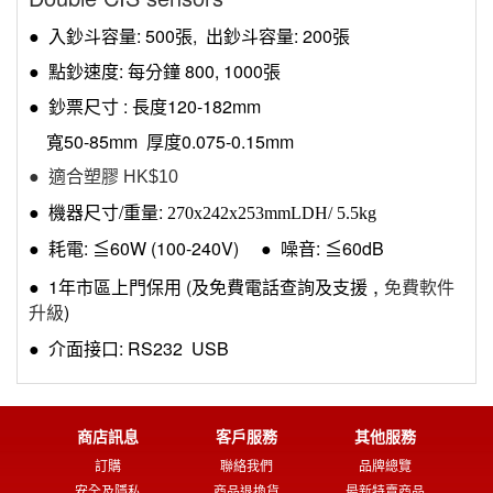
● 入鈔斗容量: 500張, 出鈔斗容量: 200張
● 點鈔速度: 每分鐘 800,
1000張
● 鈔票尺寸 : 長度120-182mm
寬50-85mm 厚度0.075-0.15mm
● 適合塑膠 HK$10
● 機器尺寸/重量:
270x242x253mmLDH/ 5.5kg
● 耗電: ≦60W (100-240V) ● 噪音: ≦60dB
,
● 1年市區上門保用 (及免費電話查詢及支援
免費軟件
)
升級
● 介面接口: RS232 USB
商店訊息
客戶服務
其他服務
訂購
聯絡我們
品牌總覽
安全及隱私
商品退換貨
最新特賣商品