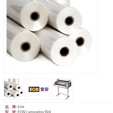
品 牌:
EON
型 號:
EON Laminating Roll