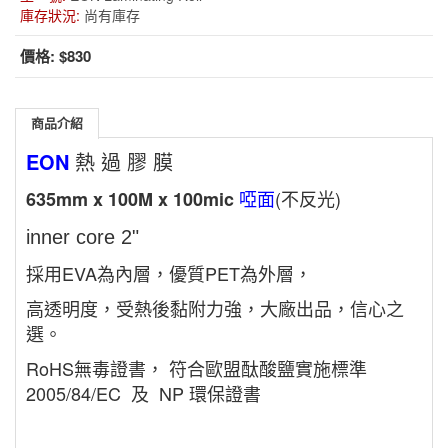
庫存狀況:
尚有庫存
價格:
$830
商品介紹
EON
熱 過 膠 膜
啞面
(不反光)
635mm x 100M x 100mic
inner core 2"
採用EVA為內層，優質PET為外層，
高透明度，受熱後黏附力強，大廠出品，信心之
選。
RoHS無毒證書， 符合歐盟酞酸鹽實施標準
2005/84/EC 及 NP 環保證書