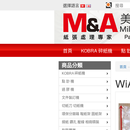
選擇語言
首頁
KOBRA 碎紙機
點 
商品分類
首頁
KOBRA 碎紙機
Wi
點 鈔 機
過 膠 機
文件裝訂機
切紙刀 切紙機
環保分類箱 報紙架 圖紙架
摺紙 鑽孔 壓線 相冊精裝