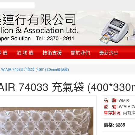
鈔 機
過 膠 機
技術支援
關於我們
最新消息
»
WiAIR 74033 充氣袋 (400*330mm細葫蘆)
AIR 74033 充氣袋 (400*3
品 牌:
WiAIR
型 號:
WiAIR 7
庫存狀況:
尚有
價格:
$285