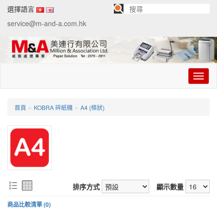
選擇語言
service@m-and-a.com.hk
切
换
导
航
»
»
首頁
KOBRA 碎紙機
A4 (條狀)
排序方式
顯示數量
商品比較清單 (0)