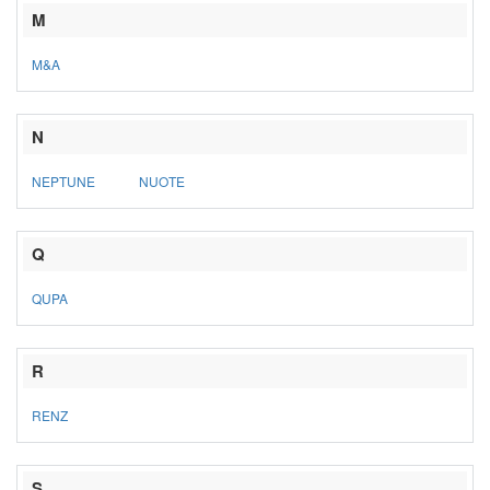
M
M&A
N
NEPTUNE
NUOTE
Q
QUPA
R
RENZ
S