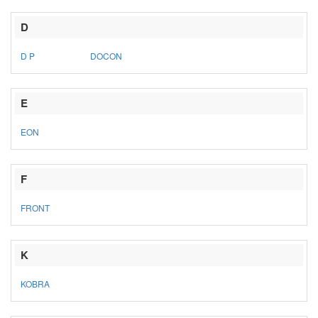
D
D P
DOCON
E
EON
F
FRONT
K
KOBRA