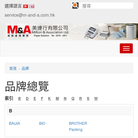
選擇語言
service@m-and-a.com.hk
切
换
导
航
»
首頁
品牌
品牌總覽
索引
B
D
E
F
K
M
N
Q
R
S
W
B
BAIJIA
BIO
BROTHER
Packing