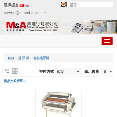
選擇語言
service@m-and-a.com.hk
切
换
导
航
»
»
首頁
過 膠 機
卷裝過膠機
排序方式
顯示數量
商品比較清單 (0)