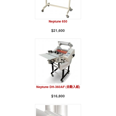
Neptune 650
$21,600
Neptune DH-360AF (自動入紙)
$16,800