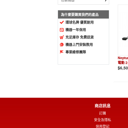
包裝機器
為什麼要購買我們的產品
環球名牌 優質耐用
機器一年保用
充足庫存 免費送貨
機器上門安裝教用
專業維修團隊
Nept
電動 2
$6,5
商店訊息
訂購
安全及隱私
保用登記