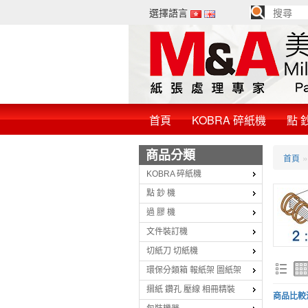
選擇語言
首頁
KOBRA 碎紙機
點 
商品分類
首頁
KOBRA 碎紙機
點 鈔 機
過 膠 機
文件裝訂機
切紙刀 切紙機
環保分類箱 報紙架 圖紙架
摺紙 鑽孔 壓線 相冊精裝
商品比較清