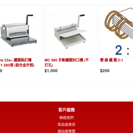
une 23a+ 鐵圈裝訂機
MC 360 手動鐵圈封口機 (不
雙 線 鐵 圈 2:1
:1 280張 (鋁合金外殼)
打孔)
00
$1,000
$200
客戶服務
聯絡我們
商品退換貨
網站總導覽