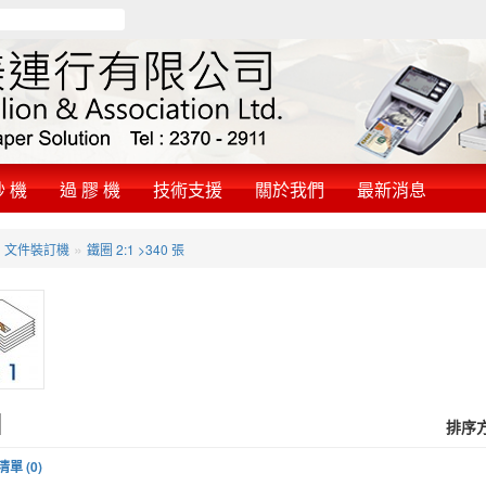
鈔 機
過 膠 機
技術支援
關於我們
最新消息
»
»
文件裝訂機
鐵圈 2:1 >340 張
排序
單 (0)