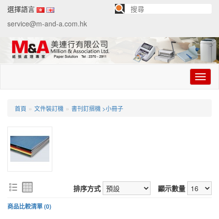
選擇語言
service@m-and-a.com.hk
切
换
导
航
»
»
首頁
文件裝訂機
書刊釘摺機 >小冊子
排序方式
顯示數量
商品比較清單 (0)