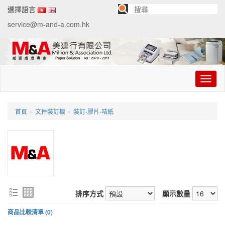
選擇語言
service@m-and-a.com.hk
切
换
导
航
»
»
首頁
文件裝訂機
裝訂-膠片-咭紙
排序方式
顯示數量
商品比較清單 (0)