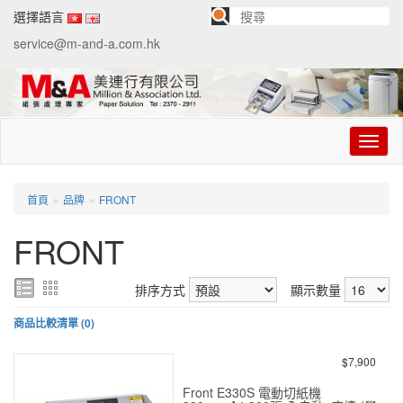
選擇語言
service@m-and-a.com.hk
切
换
导
航
»
»
首頁
品牌
FRONT
FRONT
排序方式
顯示數量
商品比較清單 (0)
$7,900
Front E330S 電動切紙機