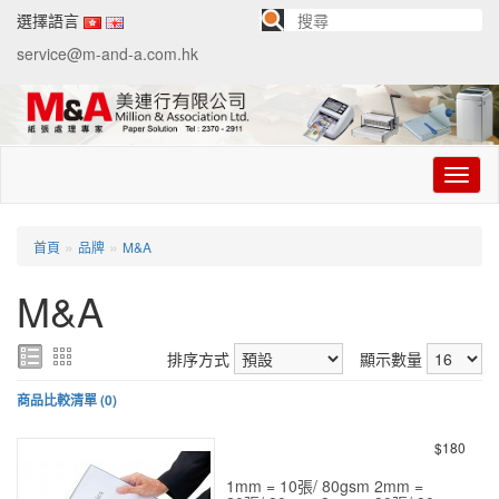
選擇語言
service@m-and-a.com.hk
切
换
导
航
»
»
首頁
品牌
M&A
M&A
排序方式
顯示數量
商品比較清單 (0)
$180
1mm = 10張/ 80gsm 2mm =