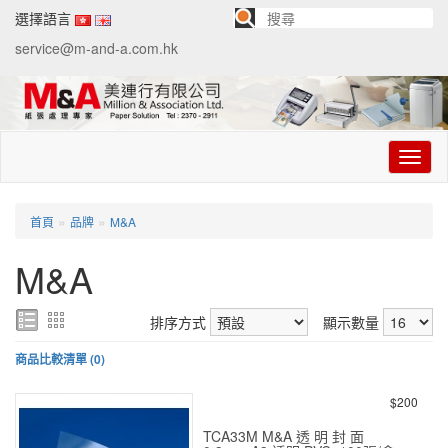
選擇語言
service@m-and-a.com.hk
切
换
导
航
»
»
首頁
品牌
M&A
M&A
排序方式
顯示數量
商品比較清單 (0)
$200
TCA33M M&A 透 明 封 面