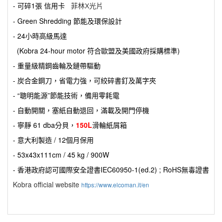
- 可碎1張 信用卡
菲林X光片
- Green Shredding 節能及環保設計
- 24小時高級馬達
(Kobra 24-hour motor 符合歐盟及美國政府採購標準)
- 重量級精鋼齒輪及鏈帶驅動
- 炭合金鋼刀，省電力強，可絞碎書釘及萬字夾
- “聰明能源”節能技術，備用零耗電
- 自動開關，塞紙自動退回，滿載及開門停機
- 寧靜 61 dba分貝，
150L
滑輪紙屑箱
- 意大利製造 / 12個月保用
- 53x43x111cm / 45 kg / 900W
- 香港政府認可國際安全證書IEC60950-1(ed.2) ; RoHS無毒證書
Kobra official website
https://www.elcoman.it/en