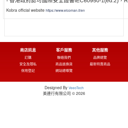
-
香港政府認可國際安全證書
IEC60950-1(ed.2)
，
R
Kobra official website
https://www.elcoman.it/en
商店訊息
客戶服務
其他服務
訂購
聯絡我們
品牌總覽
安全及隱私
商品退換貨
最新特賣商品
保用登記
網站總導覽
Designed By
VeeoTech
美連行有限公司 © 2026