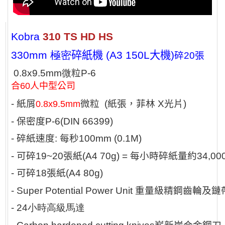
Kobra
310 TS HD HS
330mm 極密
碎
紙
機
(A3 150L大機)
碎
20
張
0
.8x9.5mm
微
粒
P-6
合60人中型公司
-
紙屑
微粒
(
紙張，菲林
X
光片
)
0.8x9.5mm
-
保密度
P-6(DIN 66399)
-
碎紙速度
:
每秒
100mm (0.1M)
-
可碎19
~20
張紙
(A4 70g) =
每小時碎紙量約3
4,00
-
可碎
18
張紙
(A4 80g)
- Super Potential Power Unit
重量級精鋼齒輪及鏈
- 24
小時高級馬達