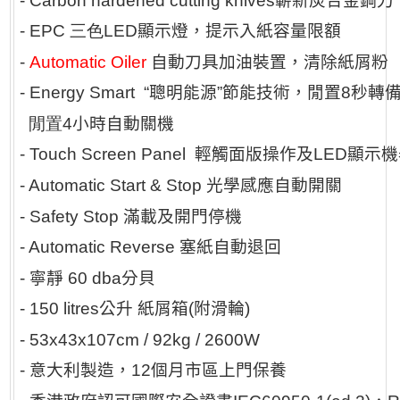
- Carbon hardened cutting knives
嶄新炭合金鋼刀
- EPC 三色
LED
顯示燈，提示入紙容量限額
-
Automatic Oiler
自動刀具加油裝置，清除紙屑粉
- Energy Smart “
聰明能源
”
節能技術，閒置
8
秒轉
閒置
4
小時自動關機
- Touch Screen Panel
輕觸面版操作及LED顯示
- Automatic Start & Stop
光學感應自動開關
- Safety Stop
滿載及開門停機
- Automatic Reverse
塞紙自動退回
-
寧靜
60 dba
分貝
- 150 litres
公升
紙屑箱
(
附滑輪
)
- 53x43x107cm / 92kg / 2600W
-
意大利製造，
12
個月市區上門保養