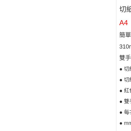
切
A4
簡單
31
雙手
● 切
● 切
紅
●
雙
●
每
●
m
●