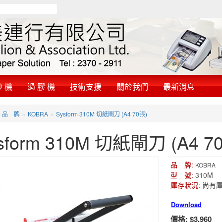
鈔 機
過 膠 機
技術支援
關於我們
最新消息
»
»
»
品 牌
KOBRA
Sysform 310M 切紙閘刀 (A4 70張)
sform 310M 切紙閘刀 (A4 7
品 牌:
KOBRA
型 號:
310M
庫存狀況:
尚有
Download
價格:
$3,960