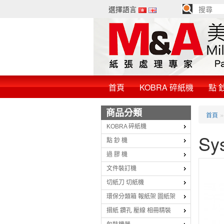
選擇語言
首頁
KOBRA 碎紙機
點 
商品分類
首頁
KOBRA 碎紙機
Sy
點 鈔 機
過 膠 機
文件裝訂機
切紙刀 切紙機
環保分類箱 報紙架 圖紙架
摺紙 鑽孔 壓線 相冊精裝