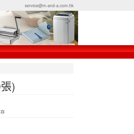
service@m-and-a.com.hk
0張)
庫存