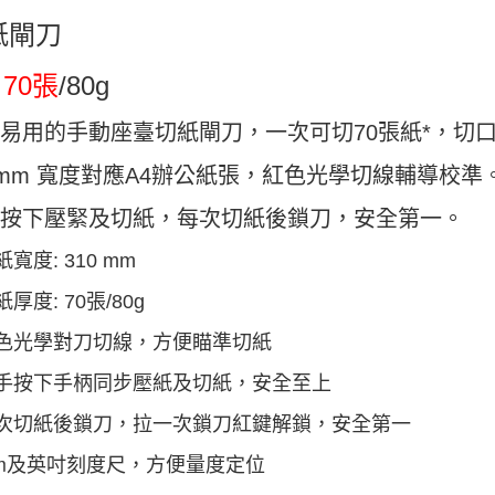
紙閘刀
 70張
/80g
易用的手動座臺切紙閘刀，一次可切70張紙*，切
0mm 寬度對應A4辦公紙張，紅色光學切線輔導校準
按下壓緊及切紙，每次切紙後鎖刀，安全第一。
紙寬度: 310 mm
紙厚度: 70張/80g
色光學對刀切線，方便瞄準切紙
手按下手柄同步壓紙及切紙
，安全至上
次切紙後鎖刀，拉一次鎖刀紅鍵解鎖，安全第一
m及英吋刻度尺，方便量度定位