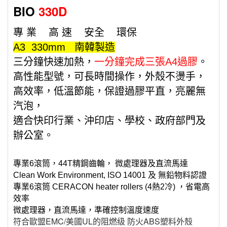
BIO
330D
專 業 高 速 安全 環保
A3 330mm 南韓製造
三分鐘快速加熱，
一分鐘完成三張A4過膠
。
高性能型號，可長時間操作，外殼不燙手，
高效率，低溫節能，保證過膠平直，亮麗無
汽泡，
適合快印行業、沖印店、學校、政府部門及
辦公室。
專業6滾筒，44T精鋼齒輪， 微處理器及直流馬達
Clean Work Environment, ISO 14001 及 無鉛物料認證
專業6滾筒 CERACON heater rollers (4熱2冷) ，省電高
效率
微處理器，直流馬達，準確控制溫度速度
符合歐盟EMC/美國UL的阻燃级 防火ABS塑料外殼