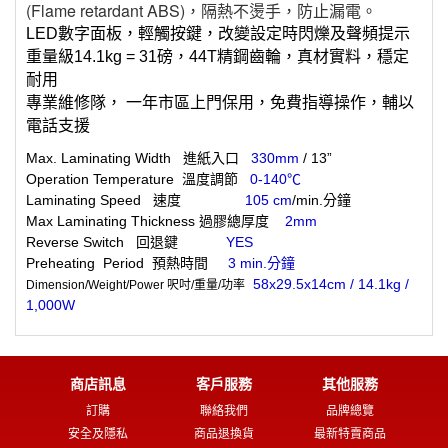
(Flame retardant ABS)，隔熱不燙手，防止漏電。
LED數字面板，輕觸按鍵，改變設定時閃爍及聲頻提示
重量級14.1kg = 31磅，44T精鋼齒輪，真材實料，穩定
耐用
專業維修隊， 一年市區上門保用，免費指導操作，輔以
電話支援
Max. Laminating Width 進紙入口
330mm
/ 13”
Operation Temperature 溫度調節
0-140℃
Laminating Speed 速度
105 cm
/min.分鐘
Max Laminating Thickness 過膠總厚度
2mm
Reverse Switch 回退鍵
YES
Preheating Period 預熱時間
3 min.分鐘
58x29.5x14cm / 14.1kg /
Dimension/Weight/Power 呎吋/重量/功率
1,000W
商店訊息
客戶服務
其他服務
訂購
聯絡我們
品牌總覽
安全及隱私
商品退換貨
最新特賣商品