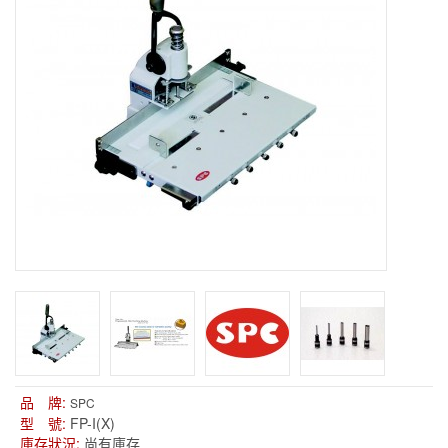
品 牌:
SPC
型 號:
FP-I(X)
庫存狀況:
尚有庫存