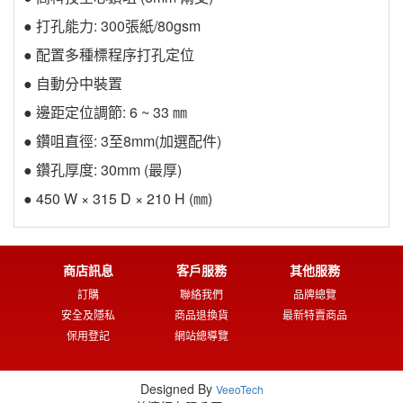
● 打孔能力: 300張紙/80gsm
● 配置多種標程序打孔定位
● 自動分中裝置
● 邊距定位調節: 6 ~ 33 ㎜
● 鑽咀直徑: 3至8mm(加選配件)
● 鑽孔厚度: 30mm (最厚)
● 450 W × 315 D × 210 H (㎜)
商店訊息
客戶服務
其他服務
訂購
聯絡我們
品牌總覽
安全及隱私
商品退換貨
最新特賣商品
保用登記
網站總導覽
Designed By
VeeoTech