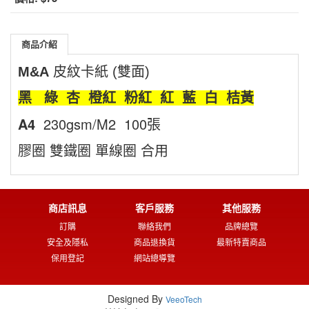
商品介紹
M&
A
皮紋卡紙 (雙面)
黑
綠
杏
橙紅
粉紅
紅
藍
白
桔黃
A4
230gsm/M2 100張
膠圈
雙鐵圈
單線圈
合用
商店訊息
客戶服務
其他服務
訂購
聯絡我們
品牌總覽
安全及隱私
商品退換貨
最新特賣商品
保用登記
網站總導覽
Designed By
VeeoTech