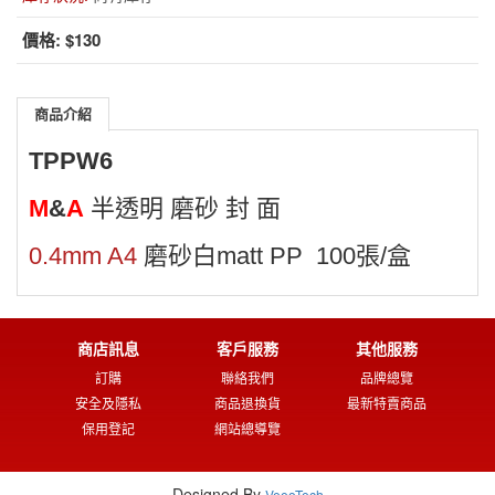
價格:
$130
商品介紹
TPPW6
M
&
A
半透明 磨砂 封 面
0.4mm A4
磨砂白matt PP 100張/盒
商店訊息
客戶服務
其他服務
訂購
聯絡我們
品牌總覽
安全及隱私
商品退換貨
最新特賣商品
保用登記
網站總導覽
Designed By
VeeoTech