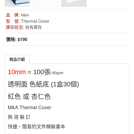
品 牌:
M&A
型 號:
Thermal Cover
庫存狀況:
尚有庫存
價格:
$190
商品介紹
10mm
= 100張
/ 80gsm
透明面 色紙底 (1盒30個)
紅色 或 杏仁色
M&A Thermal Cover
熱 溶 裝 訂
快捷、簡易的文件精裝書本