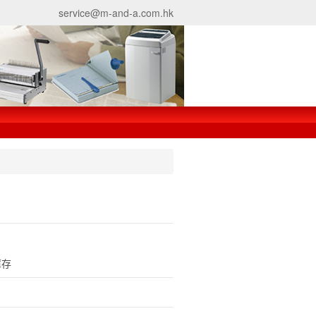
service@m-and-a.com.hk
庫存