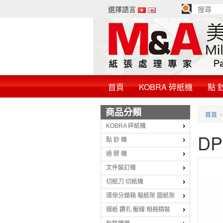
選擇語言
首頁
KOBRA 碎紙機
點 
商品分類
首頁
KOBRA 碎紙機
D
點 鈔 機
過 膠 機
文件裝訂機
切紙刀 切紙機
環保分類箱 報紙架 圖紙架
摺紙 鑽孔 壓線 相冊精裝