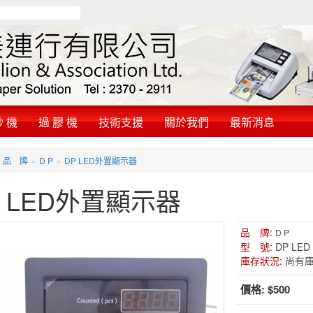
鈔 機
過 膠 機
技術支援
關於我們
最新消息
»
»
»
品 牌
D P
DP LED外置顯示器
P LED外置顯示器
品 牌:
D P
型 號:
DP LED
庫存狀況:
尚有
價格:
$500