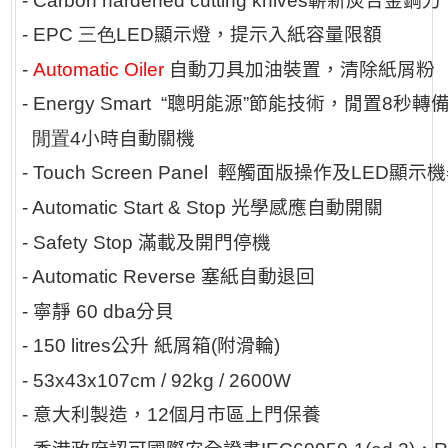
- Carbon hardened cutting knives
嶄新炭合金鋼刀
- EPC 三色
LED
顯示燈，提示入紙容量限額
-
Automatic Oiler
自動刀具加油裝置，清除紙屑粉
- Energy Smart “
聰明能源
”
節能技術，閒置
8
秒轉
閒置
4
小時自動關機
- Touch Screen Panel
輕觸面版操作及LED顯示
- Automatic Start & Stop
光學感應自動開關
- Safety Stop
滿載及開門停機
- Automatic Reverse
塞紙自動退回
-
寧靜
60 dba
分貝
- 150 litres
公升
紙屑箱
(
附滑輪
)
- 53x43x107cm / 92kg / 2600W
-
意大利製造，
12
個月市區上門保養