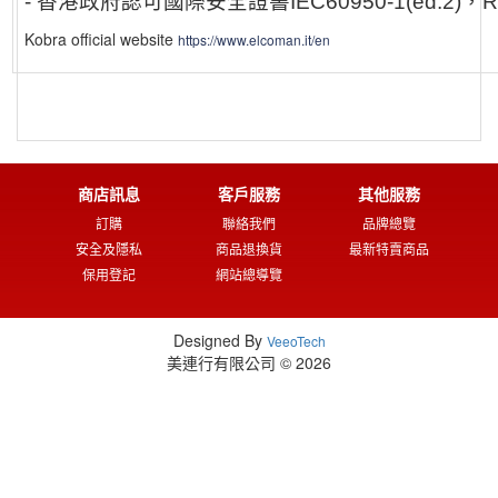
-
香港政府認可國際安全證書
IEC60950-1(ed.2)
，
R
Kobra official website
https://www.elcoman.it/en
商店訊息
客戶服務
其他服務
訂購
聯絡我們
品牌總覽
安全及隱私
商品退換貨
最新特賣商品
保用登記
網站總導覽
Designed By
VeeoTech
美連行有限公司 © 2026