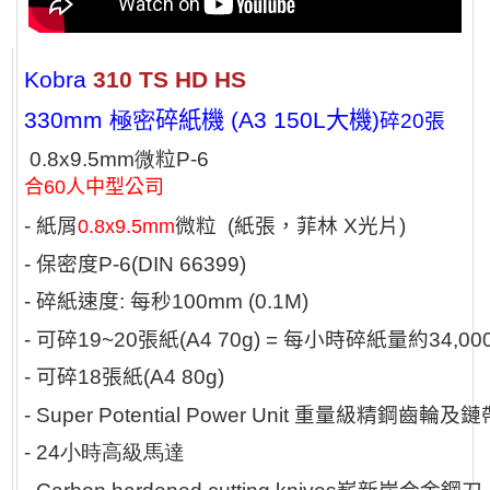
Kobra
310 TS HD HS
330mm 極密
碎
紙
機
(A3 150L大機)
碎
20
張
0
.8x9.5mm
微
粒
P-6
合60人中型公司
-
紙屑
微粒
(
紙張，菲林
X
光片
)
0.8x9.5mm
-
保密度
P-6(DIN 66399)
-
碎紙速度
:
每秒
100mm (0.1M)
-
可碎19
~20
張紙
(A4 70g) =
每小時碎紙量約3
4,00
-
可碎
18
張紙
(A4 80g)
- Super Potential Power Unit
重量級精鋼齒輪及鏈
- 24
小時高級馬達