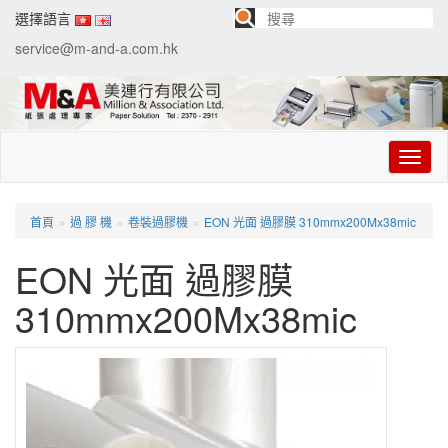
選擇語言
service@m-and-a.com.hk
切
换
导
航
»
»
»
首頁
過 膠 機
卷裝過膠機
EON 光面 過膠膜 310mmx200Mx38mic
EON 光面 過膠膜
310mmx200Mx38mic