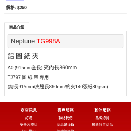
價格:
$250
商品介紹
Neptune 
TG998A
鋁 圖 紙 夾
內長860mm
夾
A0 (915mm全長)
TJ797 圖 紙 架 專用
(總長915mm/夾邊長860mm/約夾140張紙80gsm)
商店訊息
客戶服務
其他服務
訂購
聯絡我們
品牌總覽
安全及隱私
商品退換貨
最新特賣商品