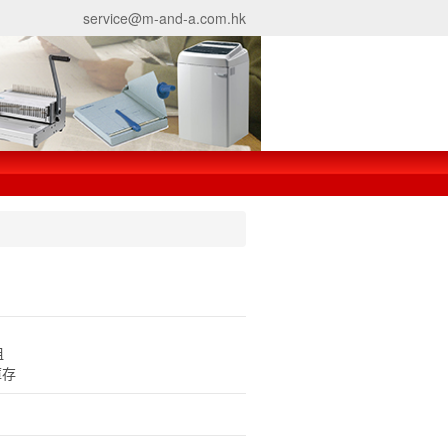
service@m-and-a.com.hk
咀
庫存