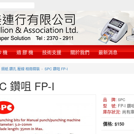
鈔 機
過 膠 機
技術支援
關於我們
最新消息
»
»
摺紙 鑽孔 壓線 相冊精裝
SPC 鑽咀 FP-I
C 鑽咀 FP-I
品 牌:
SPC
型 號:
FP-I 鑽
庫存狀況:
尚有
價格:
$150