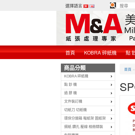
選擇語言
首頁
KOBRA 碎紙機
點 
商品分類
首頁
KOBRA 碎紙機
SP
點 鈔 機
過 膠 機
文件裝訂機
切紙刀 切紙機
環保分類箱 報紙架 圖紙架
摺紙 鑽孔 壓線 相冊精裝