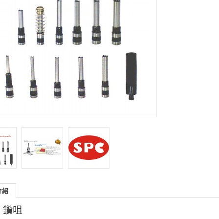
介紹
C 鑽咀