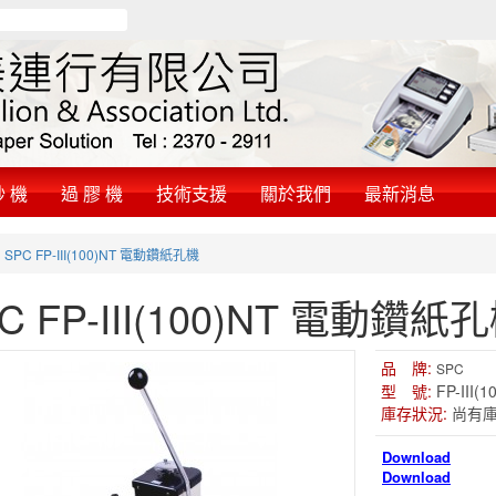
鈔 機
過 膠 機
技術支援
關於我們
最新消息
»
SPC FP-III(100)NT 電動鑽紙孔機
C FP-III(100)NT 電動鑽紙
品 牌:
SPC
型 號:
FP-III(1
庫存狀況:
尚有
Download
Download