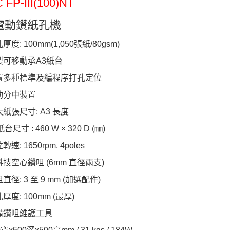
 FP-III(100)NT
電動鑽紙孔機
厚度: 100mm(1,050張紙/80gsm)
特製可移動承A3紙台
配置多種標準及編程序打孔定位
自動分中裝置
大紙張尺寸: A3 長度
紙台尺寸 : 460 W × 320 D (㎜)
轉速: 1650rpm, 4poles
科技空心鑽咀 (6mm 直徑兩支)
咀直徑: 3 至 9 mm (加選配件)
孔厚度: 100mm (最厚)
配備鑽咀維護工具