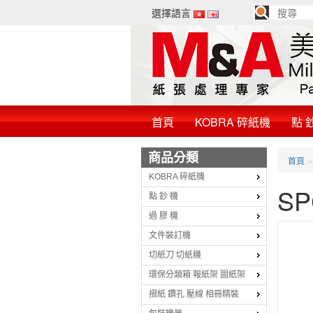
選擇語言
首頁
KOBRA 碎紙機
點 
商品分類
首頁
KOBRA 碎紙機
SP
點 鈔 機
過 膠 機
文件裝訂機
切紙刀 切紙機
環保分類箱 報紙架 圖紙架
摺紙 鑽孔 壓線 相冊精裝