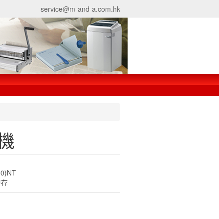
service@m-and-a.com.hk
孔機
00)NT
庫存