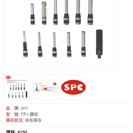
品 牌:
SPC
型 號:
FP-I 鑽咀
庫存狀況:
尚有庫存
價格:
$150