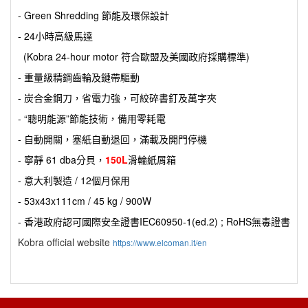
- Green Shredding 節能及環保設計
- 24小時高級馬達
(Kobra 24-hour motor 符合歐盟及美國政府採購標準)
- 重量級精鋼齒輪及鏈帶驅動
- 炭合金鋼刀，省電力強，可絞碎書釘及萬字夾
- “聰明能源”節能技術，備用零耗電
- 自動開關，塞紙自動退回，滿載及開門停機
- 寧靜 61 dba分貝，
150L
滑輪紙屑箱
- 意大利製造 / 12個月保用
- 53x43x111cm / 45 kg / 900W
- 香港政府認可國際安全證書IEC60950-1(ed.2) ; RoHS無毒證書
Kobra official website
https://www.elcoman.it/en