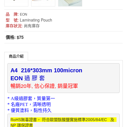
品 牌:
EON
型 號:
Laminating Pouch
庫存狀況:
尚有庫存
價格:
$75
商品介紹
A4  216*303mm 100micron

EON 
暢銷20年, 信心保證, 銷量冠軍
* A
級過膠套
，質量第一
* 名廠
PET
，
清晰透明
* 優質塗料
，黏性持久
RoHS無毒證書， 符合歐盟酞酸鹽實施標準2005/84/EC   及  

NP 環保證書