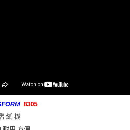
SFORM
8305
 摺 紙 機
 耐用 方便