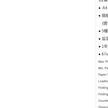
● A4
● 摺
(適合
● 5
● 
● 
● 67x
Max. P
Min. P
Paper 
Loadin
Foldin
Folding
Counte
Dimens