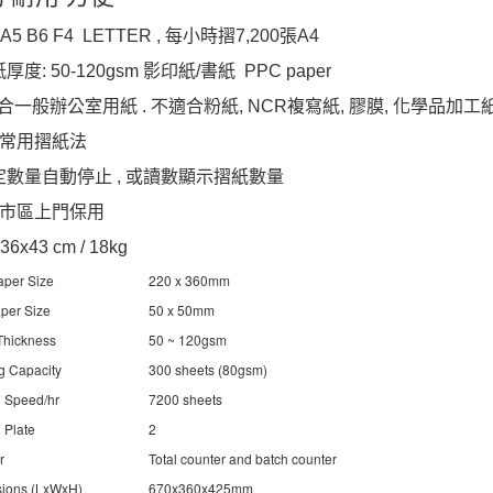
 A5 B6 F4 LETTER , 每小時摺7,200張A4
紙厚度: 50-120gsm 影印紙/書紙 PPC paper
一般辦公室用紙 . 不適合粉紙, NCR複寫紙, 膠膜, 化學品加工紙
種常用摺紙法
設定數量自動停止 , 或讀數顯示摺紙數量
1年市區上門保用
36x43 cm / 18kg
aper Size
220 x 360mm
aper Size
50 x 50mm
Thickness
50 ~ 120gsm
g Capacity
300 sheets (80gsm)
g Speed/hr
7200 sheets
 Plate
2
r
Total counter and batch counter
ions (LxWxH)
670x360x425mm