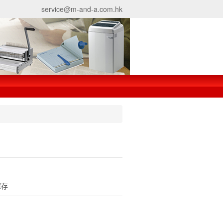
service@m-and-a.com.hk
庫存