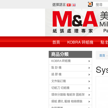
選擇語言
首頁
KOBRA 碎紙機
點 
商品分類
首頁
KOBRA 碎紙機
Sy
點 鈔 機
過 膠 機
文件裝訂機
切紙刀 切紙機
環保分類箱 報紙架 圖紙架
摺紙 鑽孔 壓線 相冊精裝