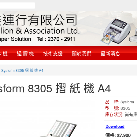
鈔 機
過 膠 機
技術支援
關於我們
最新消息
»
Sysform 8305 摺 紙 機 A4
sform 8305 摺 紙 機 A4
品 牌:
Sysform
型 號:
8305
庫存狀況:
尚有
Download
價格:
$7,900