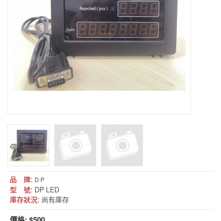
品 牌:
D P
型 號:
DP LED
庫存狀況:
尚有庫存
價格:
$500